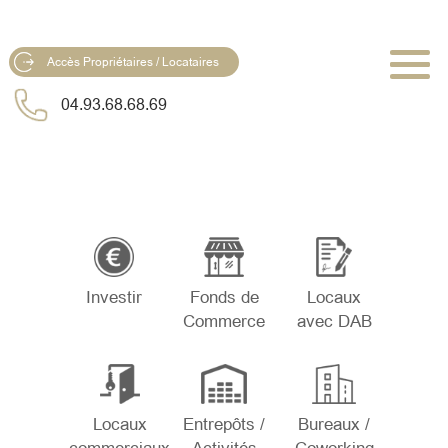
Accès Propriétaires / Locataires
04.93.68.68.69
Investir
Fonds de
Locaux
Commerce
avec DAB
Locaux
Entrepôts /
Bureaux /