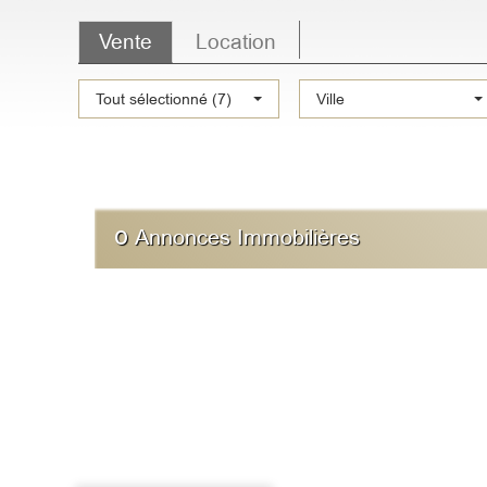
Vente
Location
Type
Tout sélectionné (7)
Ville
de
bien
0
Annonces Immobilières