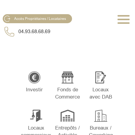
Accès Propriétaires / Locataires
04.93.68.68.69
Investir
Fonds de
Locaux
Commerce
avec DAB
Locaux
Entrepôts /
Bureaux /