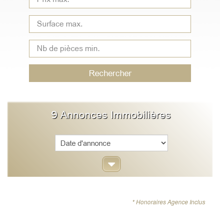
Type
de
bien
Rechercher
9
Annonces Immobilières
Sort
* Honoraires Agence Inclus