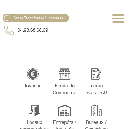
Accès Propriétaires / Locataires
04.93.68.68.69
Investir
Fonds de
Locaux
Commerce
avec DAB
Locaux
Entrepôts /
Bureaux /