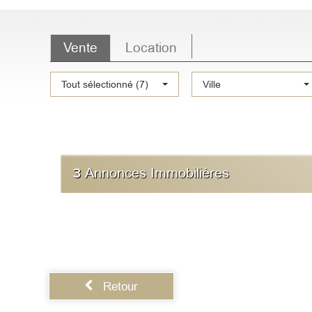
Vente
Location
Type
Tout sélectionné (7)
Ville
de
bien
3
Annonces Immobilières
Retour