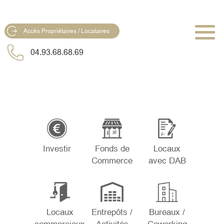
Accès Propriétaires / Locataires
04.93.68.68.69
Investir
Fonds de
Locaux
Commerce
avec DAB
Locaux
Entrepôts /
Bureaux /