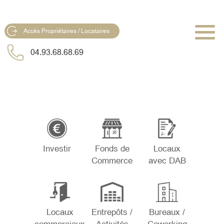
Accès Propriétaires / Locataires
04.93.68.68.69
Investir
Fonds de
Locaux
Commerce
avec DAB
Locaux
Entrepôts /
Bureaux /