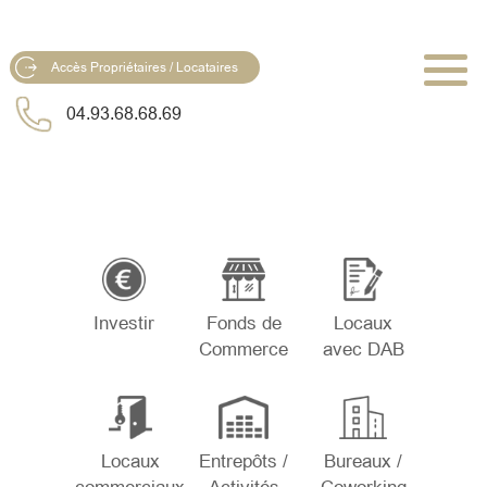
Accès Propriétaires / Locataires
04.93.68.68.69
Investir
Fonds de
Locaux
Commerce
avec DAB
Locaux
Entrepôts /
Bureaux /