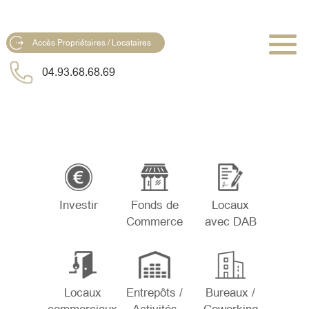
Accès Propriétaires / Locataires
04.93.68.68.69
Investir
Fonds de
Locaux
Commerce
avec DAB
Locaux
Entrepôts /
Bureaux /