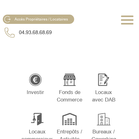
Accès Propriétaires / Locataires
04.93.68.68.69
Investir
Fonds de
Locaux
Commerce
avec DAB
Locaux
Entrepôts /
Bureaux /