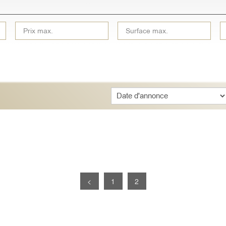
Sort
<
1
2