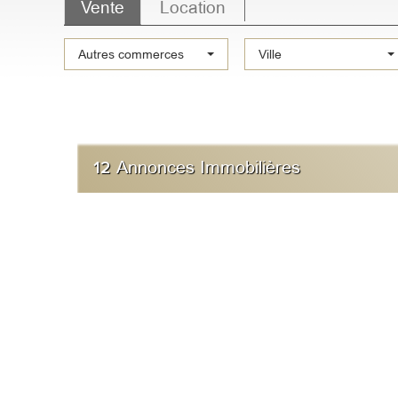
Vente
Location
Type
Autres commerces
Ville
de
bien
12
Annonces Immobilières