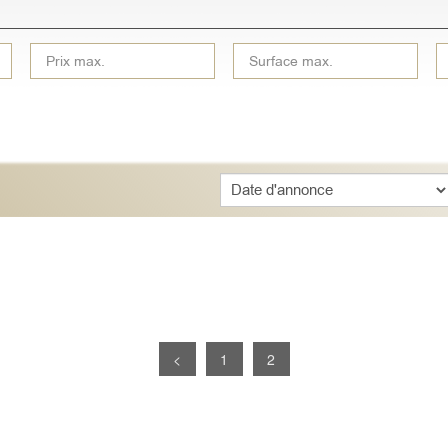
Sort
<
1
2