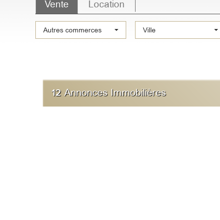
Vente
Location
Type
Autres commerces
Ville
de
bien
12
Annonces Immobilières