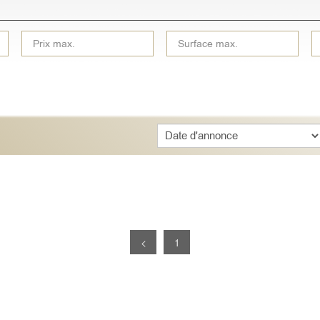
Sort
<
1