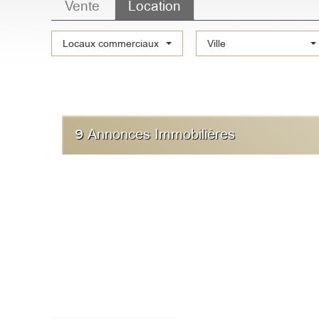
Vente
Location
Type
Locaux commerciaux
Ville
de
bien
9
Annonces Immobilières