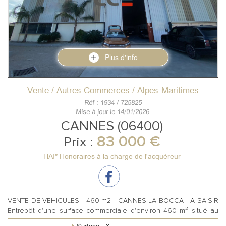
Plus d'info
Vente / Autres Commerces / Alpes-Maritimes
Réf : 1934 / 725825
Mise à jour le 14/01/2026
CANNES (06400)
83 000 €
Prix :
HAI* Honoraires à la charge de l'acquéreur
VENTE DE VEHICULES - 460 m2 - CANNES LA BOCCA - A SAISIR
Entrepôt d'une surface commerciale d'environ 460 m² situé au
RDC avec accessibilité e...