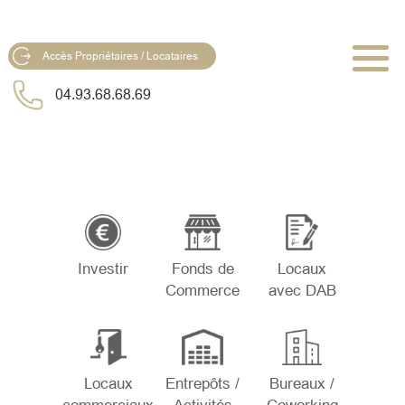
Accès Propriétaires / Locataires
04.93.68.68.69
Investir
Fonds de
Locaux
Commerce
avec DAB
Locaux
Entrepôts /
Bureaux /