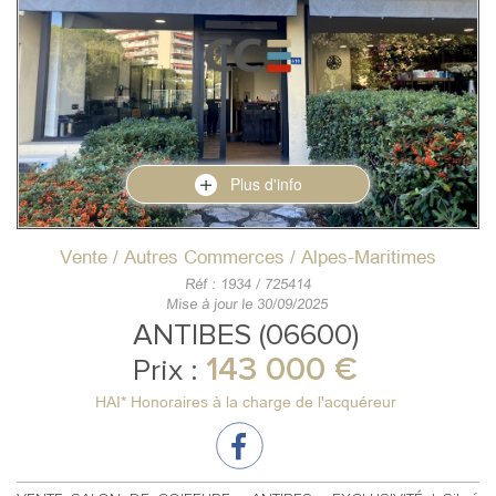
Plus d'info
Vente / Autres Commerces / Alpes-Maritimes
Réf : 1934 / 725414
Mise à jour le 30/09/2025
ANTIBES (06600)
143 000 €
Prix :
HAI* Honoraires à la charge de l'acquéreur