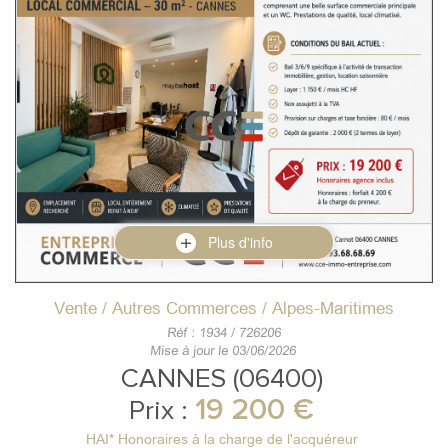
Plus d'info
Vente / Autres Commerces / Alpes-Maritimes
Réf : 1934 / 726206
Mise à jour le 03/06/2026
CANNES (06400)
19 200 €
Prix :
HAI* Honoraires à la charge de l'acquéreur