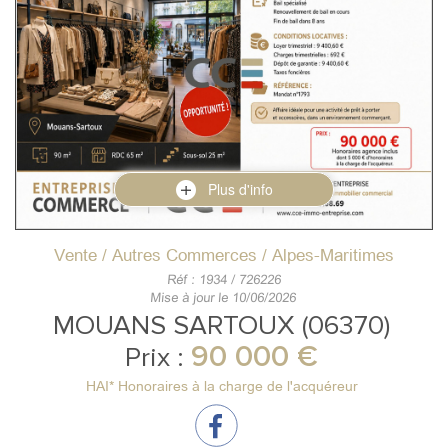
Plus d'info
Vente / Autres Commerces / Alpes-Maritimes
Réf : 1934 / 726226
Mise à jour le 10/06/2026
MOUANS SARTOUX (06370)
90 000 €
Prix :
HAI* Honoraires à la charge de l'acquéreur