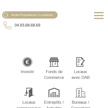
Accès Propriétaires / Locataires
04.93.68.68.69
Investir
Fonds de
Locaux
Commerce
avec DAB
Locaux
Entrepôts /
Bureaux /