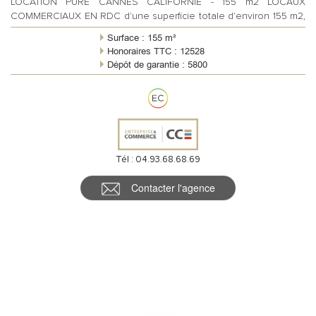
LOCATION PURE CANNES CALIFORNIE - 155 m2 LOCAUX
COMMERCIAUX EN RDC d'une superficie totale d'environ 155 m2,
proches de la CROISETTE bénéficia...
Surface : 155 m²
Honoraires TTC : 12528
Dépôt de garantie : 5800
Règlement charges : Forfaitaires mensuelles
Meublé : Non
Tél : 04.93.68.68.69
Contacter l'agence