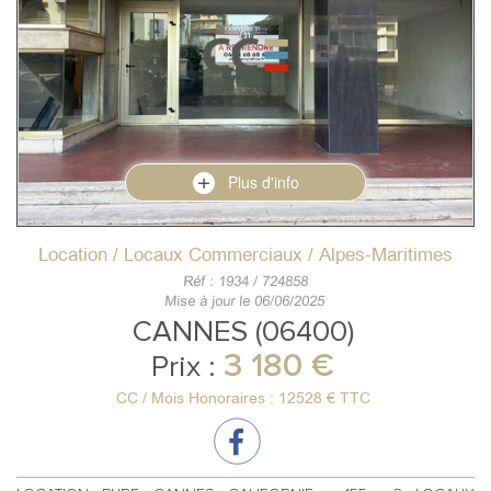
Plus d'info
Location / Locaux Commerciaux / Alpes-Maritimes
Réf : 1934 / 724858
Mise à jour le 06/06/2025
CANNES (06400)
3 180 €
Prix :
CC / Mois Honoraires : 12528 € TTC