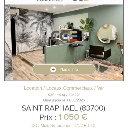
Plus d'info
Location / Locaux Commerciaux / Var
Réf : 1934 / 726228
Mise à jour le 11/06/2026
SAINT RAPHAEL (83700)
1 050 €
Prix :
CC / Mois Honoraires : 4752 € TTC