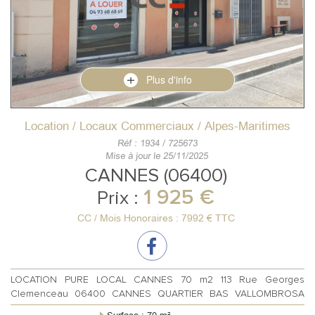
Plus d'info
Location / Locaux Commerciaux / Alpes-Maritimes
Réf : 1934 / 725673
Mise à jour le 25/11/2025
CANNES (06400)
1 925 €
Prix :
CC / Mois Honoraires : 7992 € TTC
LOCATION PURE LOCAL CANNES 70 m2 113 Rue Georges
Clemenceau 06400 CANNES QUARTIER BAS VALLOMBROSA
CANNES Location pure local sur axe principal...