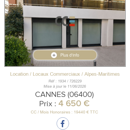
Plus d'info
Location / Locaux Commerciaux / Alpes-Maritimes
Réf : 1934 / 726229
Mise à jour le 11/06/2026
CANNES (06400)
4 650 €
Prix :
CC / Mois Honoraires : 19440 € TTC