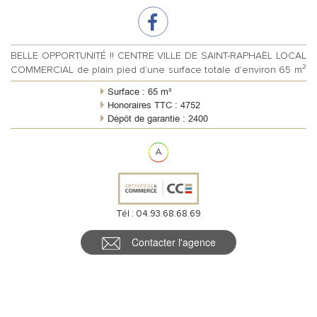
BELLE OPPORTUNITÉ !! CENTRE VILLE DE SAINT-RAPHAËL LOCAL
COMMERCIAL de plain pied d'une surface totale d'environ 65 m²
avec grand linéaire vitr...
Surface : 65 m²
Honoraires TTC : 4752
Dépôt de garantie : 2400
Règlement charges : Forfaitaires mensuelles
Meublé : Non
Tél : 04.93.68.68.69
Contacter l'agence