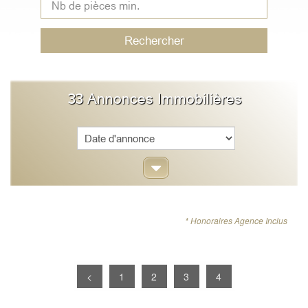
Rechercher
33
Annonces Immobilières
Sort
* Honoraires Agence Inclus
<
1
2
3
4