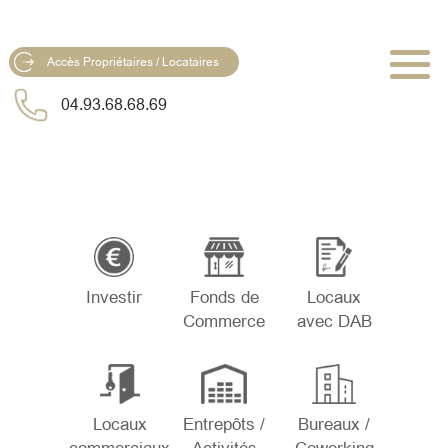
Accès Propriétaires / Locataires
04.93.68.68.69
Investir
Fonds de
Locaux
Commerce
avec DAB
Locaux
Entrepôts /
Bureaux /