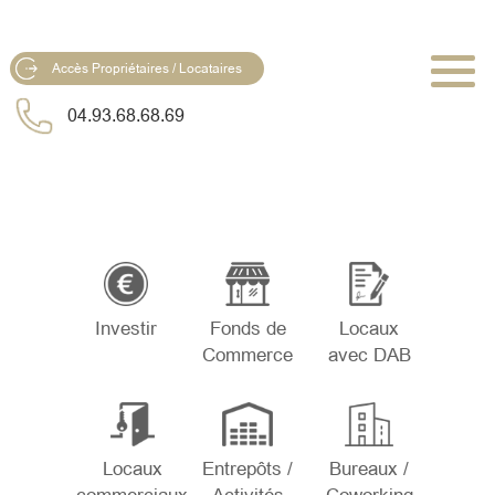
Accès Propriétaires / Locataires
04.93.68.68.69
Investir
Fonds de
Locaux
Commerce
avec DAB
Locaux
Entrepôts /
Bureaux /