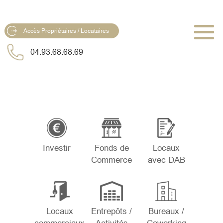
Accès Propriétaires / Locataires
04.93.68.68.69
Investir
Fonds de
Locaux
Commerce
avec DAB
Locaux
Entrepôts /
Bureaux /