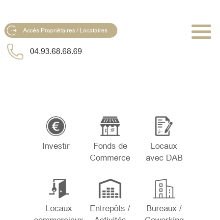
Accès Propriétaires / Locataires
04.93.68.68.69
Investir
Fonds de
Locaux
Commerce
avec DAB
Locaux
Entrepôts /
Bureaux /